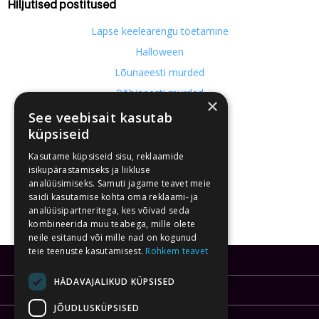
Hiljutised postitused
Lapse keelearengu toetamine
Halloween
Lõunaeesti murded
Põhjaeesti murded
×
Kirjavead meie kultuuriruumis
See veebisait kasutab
küpsiseid
Kasutame küpsiseid sisu, reklaamide
isikupärastamiseks ja liikluse
analüüsimiseks. Samuti jagame teavet meie
saidi kasutamise kohta oma reklaami- ja
analüüsipartneritega, kes võivad seda
kombineerida muu teabega, mille olete
neile esitanud või mille nad on kogunud
teie teenuste kasutamisest.
Rohkem teavet
KJAR OÜ
HÄDAVAJALIKUD KÜPSISED
info@kirjutajaraagi.ee
JÕUDLUSKÜPSISED