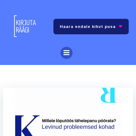
Skip
to
content
Haara endale kihvt pusa