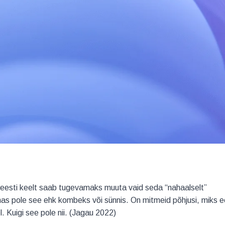
 eesti keelt saab tugevamaks muuta vaid seda “nahaalselt”
has pole see ehk kombeks või sünnis. On mitmeid põhjusi, miks e
. Kuigi see pole nii. (Jagau 2022)