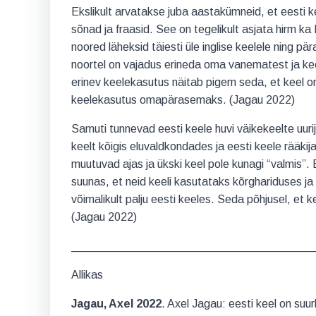
Ekslikult arvatakse juba aastakümneid, et eesti k
sõnad ja fraasid. See on tegelikult asjata hirm k
noored läheksid täiesti üle inglise keelele ning 
noortel on vajadus erineda oma vanematest ja kee
erinev keelekasutus näitab pigem seda, et keel 
keelekasutus omapärasemaks. (Jagau 2022)
Samuti tunnevad eesti keele huvi väikekeelte uuri
keelt kõigis eluvaldkondades ja eesti keele rääkij
muutuvad ajas ja ükski keel pole kunagi “valmis”. 
suunas, et neid keeli kasutataks kõrghariduses ja 
võimalikult palju eesti keeles. Seda põhjusel, et k
(Jagau 2022)
______________________________________
Allikas
Jagau, Axel 2022
. Axel Jagau: eesti keel on suur