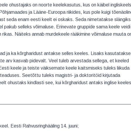
eele ohustajaks on noorte keelekasutus, kus on käibel ingliskeel
a Põhjamaades ja Lääne-Euroopa riikides, kus pole kuigi tõenäolin
pärast seda enam eesti keelt ei oskaks. Seda nimetatakse slängiks
l pakub selleks võimaluse. Erinevate gruppide sama keele veidi
on rikas. Näiteks annab murdekeele rääkimine võimaluse muuta 
jad ja ka kõrgharidust antakse selles keeles. Lisaks kasutatakse
ate arv kasvab pidevalt. Veel tuleb arvestada sellega, et keeled
Eesti keele ja teiste väiksemate keele kaitsmiseks tuleks liikuda 
teaduses. Seetõttu tuleks magistri- ja doktoritöid kirjutada
eelt ohustaks kindlasti see, kui kõrgharidust antaks inglise keeles
__________________________________________________
keel. Eesti Rahvusringhääling 14. juuni;