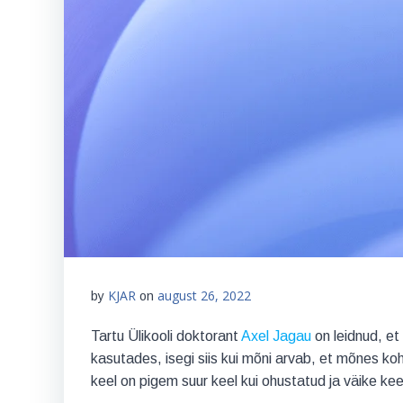
KJAR
august 26, 2022
by
on
Tartu Ülikooli doktorant
Axel Jagau
on leidnud, et
kasutades, isegi siis kui mõni arvab, et mõnes ko
keel on pigem suur keel kui ohustatud ja väike keel