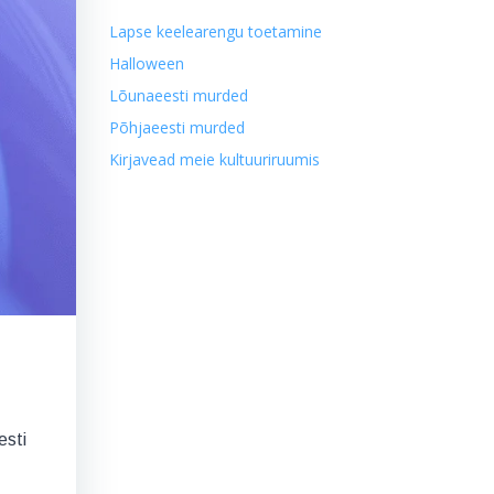
Lapse keelearengu toetamine
Halloween
Lõunaeesti murded
Põhjaeesti murded
Kirjavead meie kultuuriruumis
esti