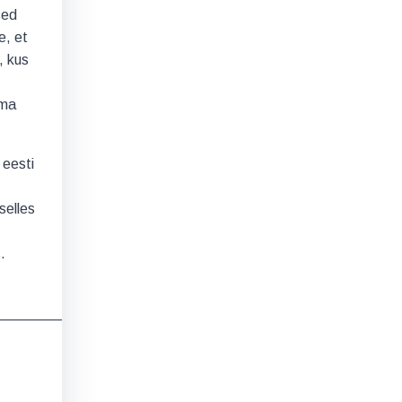
sed
e, et
, kus
oma
 eesti
selles
.
_______________________