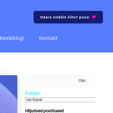
Haara endale kihvt pusa
Keeleblogi
Kontakt
Otsi
Otsi
Rubriigid
Hiljutised postitused