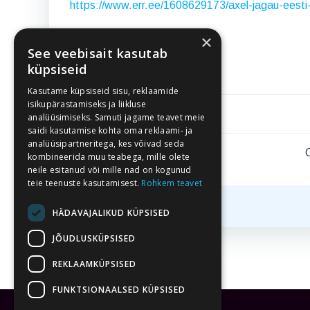
https://www.err.ee/1608629173/axel-jagau-eesti-
×
Eesti keel
Kategooriad:
See veebisait kasutab
Tags:
No Tag
küpsiseid
Kasutame küpsiseid sisu, reklaamide
isikupärastamiseks ja liikluse
Post
Eelmine postitus
analüüsimiseks. Samuti jagame teavet meie
saidi kasutamise kohta oma reklaami- ja
navigation
analüüsipartneritega, kes võivad seda
kombineerida muu teabega, mille olete
neile esitanud või mille nad on kogunud
teie teenuste kasutamisest.
Rohkem teavet
HÄDAVAJALIKUD KÜPSISED
JÕUDLUSKÜPSISED
REKLAAMKÜPSISED
FUNKTSIONAALSED KÜPSISED