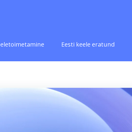
eletoimetamine
Eesti keele eratund