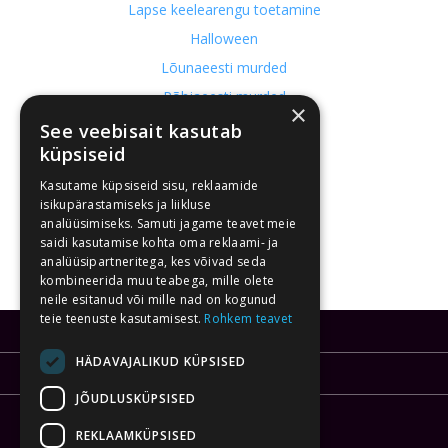
Lapse keelearengu toetamine
Halloween
Lõunaeesti murded
Põhjaeesti murded
×
Kirjavead meie kultuuriruumis
See veebisait kasutab
küpsiseid
Kasutame küpsiseid sisu, reklaamide
isikupärastamiseks ja liikluse
analüüsimiseks. Samuti jagame teavet meie
saidi kasutamise kohta oma reklaami- ja
analüüsipartneritega, kes võivad seda
kombineerida muu teabega, mille olete
neile esitanud või mille nad on kogunud
teie teenuste kasutamisest.
Rohkem teavet
KJAR OÜ
HÄDAVAJALIKUD KÜPSISED
info@kirjutajaraagi.ee
JÕUDLUSKÜPSISED
(+372) 550 2690
REKLAAMKÜPSISED