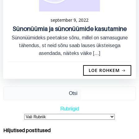
september 9, 2022
Sünonüümia ja sünonüümide kasutamine
Sünonüümideks peetakse sõnu, millel on samasugune
tähendus, st neid sõnu saab lauses üksteisega
asendada, näiteks väike […]
LOE ROHKEM
Ots
Otsi
Rubriigid
Hiljutised postitused