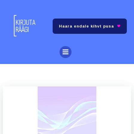
Skip
to
content
Haara endale kihvt pusa